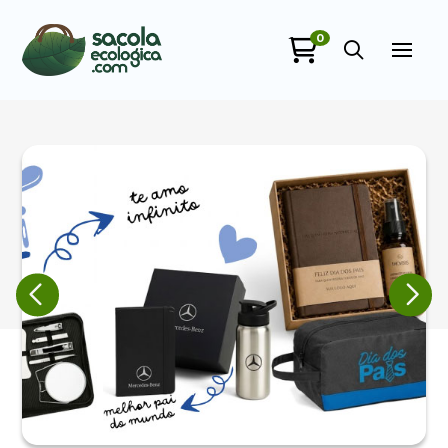
0
Sacola Ecológica
online
+55