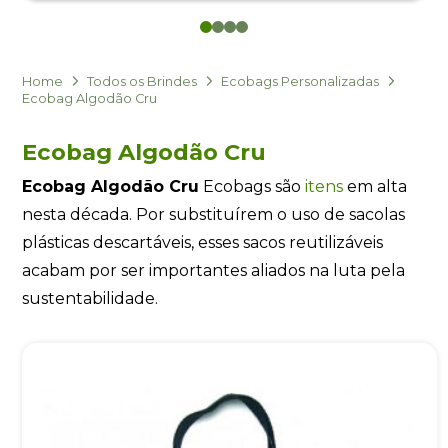
0
1
2
3
Eu concordo em receber comunicações.
A nossa empresa está comprometida a proteger e respeitar
sua privacidade, utilizaremos seus dados apenas para fins
Home
Todos os Brindes
Ecobags Personalizadas
de marketing. Você pode alterar suas preferências a
Ecobag Algodão Cru
qualquer momento.
Ecobag Algodão Cru
Iniciar conversa
Ecobag Algodão Cru
Ecobags são
itens
em alta
nesta década. Por substituírem o uso de sacolas
plásticas descartáveis, esses sacos reutilizáveis
acabam por ser importantes aliados na luta pela
sustentabilidade.