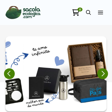
0
Sacola Ecológica
online
+55