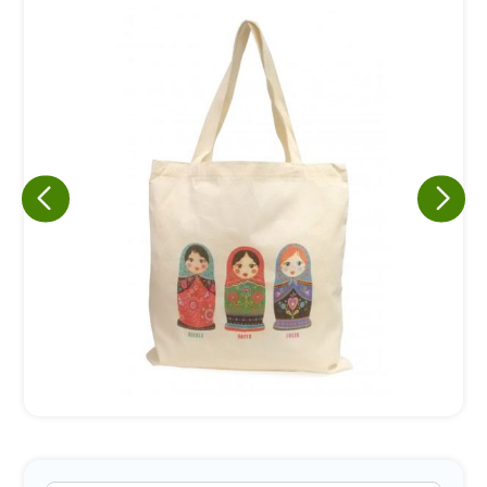
Eu concordo em receber comunicações.
A nossa empresa está comprometida a proteger e respeitar
sua privacidade, utilizaremos seus dados apenas para fins
de marketing. Você pode alterar suas preferências a
qualquer momento.
Iniciar conversa