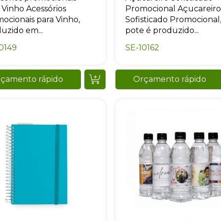
 Vinho Acessórios
Promocional Açucareiro
ocionais para Vinho,
Sofisticado Promocional
uzido em...
pote é produzido...
0149
SE-10162
çamento rápido
Orçamento rápido
Sacola Ecológica
online