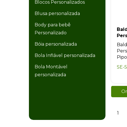
Blocos Personalizados
Blusa personalizada
Body para bebê
Bald
Personalizado
Per
Bóia personalizada
Bald
Pers
Bola Inflável personalizada
Pipoc
Bola Montável
SE-5
personalizada
Bola Plástica personalizada
Or
Bolacha de Chopp
Personalizada
1
Bolacha personalizada