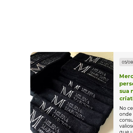
Bolas Personalizadas
Bolha de Sabão
personalizada
Bolinha Beach tennis
Personalizada
Bolinha para Pet
Personalizada
05/08
Bolinhas Anti-Stress
Merc
Personalizada
pers
sua 
Bolsa Térmica Personalizada
cria
Bolsas Personalizadas
No ce
onde 
Bolsas, Mochilas e Pastas
consu
valios
Bonés Personalizados
que u