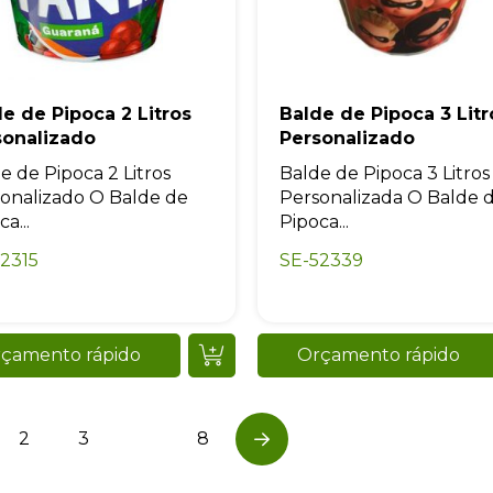
e de Pipoca 2 Litros
Balde de Pipoca 3 Litr
sonalizado
Personalizado
e de Pipoca 2 Litros
Balde de Pipoca 3 Litros
onalizado O Balde de
Personalizada O Balde 
a...
Pipoca...
2315
SE-52339
çamento rápido
Orçamento rápido
2
3
…
8
Next