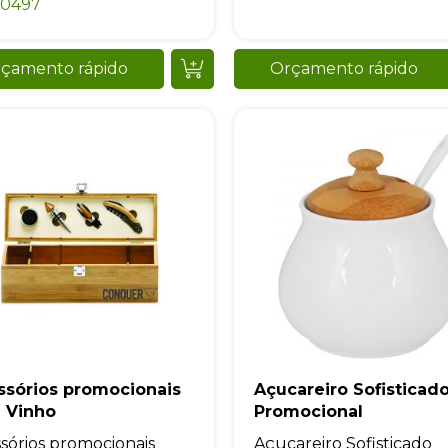
60497
çamento rápido
Orçamento rápido
ssórios promocionais
Açucareiro Sofisticad
a Vinho
Promocional
sórios promocionais
Açucareiro Sofisticado