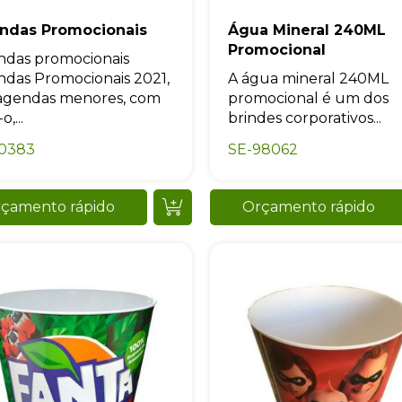
+55
ndas Promocionais
Água Mineral 240ML
Promocional
das promocionais
das Promocionais 2021,
A água mineral 240ML
agendas menores, com
promocional é um dos
o,...
brindes corporativos...
Eu concordo em receber comunicações.
10383
SE-98062
A nossa empresa está comprometida a proteger e respeitar sua
privacidade, utilizaremos seus dados apenas para fins de
marketing. Você pode alterar suas preferências a qualquer
momento.
çamento rápido
Orçamento rápido
Iniciar conversa