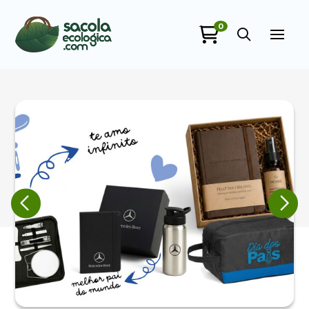
0
Sacola Ecológica
online
+55