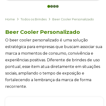
0
1
2
3
Eu concordo em receber comunicações.
A nossa empresa está comprometida a proteger e respeitar
sua privacidade, utilizaremos seus dados apenas para fins
Home
Todos os Brindes
Beer Cooler Personalizado
de marketing. Você pode alterar suas preferências a
qualquer momento.
Beer Cooler Personalizado
O beer cooler personalizado é uma solução
Iniciar conversa
estratégica para empresas que buscam associar sua
marca a momentos de consumo, convivência e
experiências positivas. Diferente de brindes de uso
pontual, esse item atua diretamente em situações
sociais, ampliando o tempo de exposição e
fortalecendo a lembrança da marca de forma
recorrente.