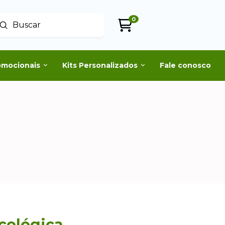
0
Enviar
uscar
omocionais
Kits Personalizados
Fale conosco
cológica