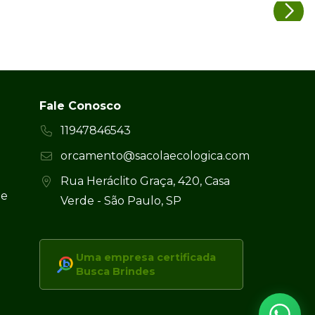
Fale Conosco
11947846543
orcamento@sacolaecologica.com
Rua Heráclito Graça, 420, Casa
 e
Verde - São Paulo, SP
Uma empresa certificada
Busca Brindes