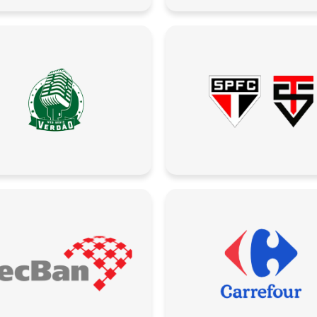
online
+55
Eu concordo em receber comunicações.
A nossa empresa está comprometida a proteger e respeitar sua
privacidade, utilizaremos seus dados apenas para fins de
marketing. Você pode alterar suas preferências a qualquer