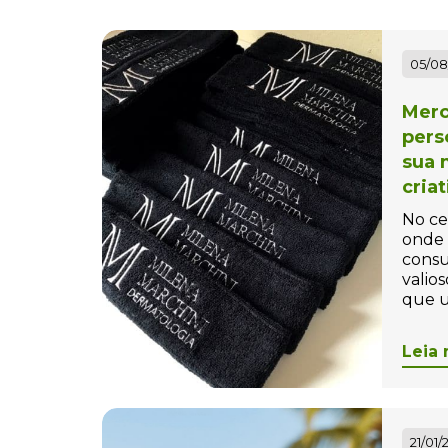
Bolas Personalizadas
Bolha de Sabão
05/08
personalizada
Merc
Bolinha Beach tennis
pers
Personalizada
sua 
Bolinha para Pet
cria
Personalizada
No ce
onde 
Bolinhas Anti-Stress
consu
Personalizada
valios
que u
Bolsa Térmica Personalizada
Leia 
Bolsas Personalizadas
Bolsas, Mochilas e Pastas
Bonés Personalizados
21/01/