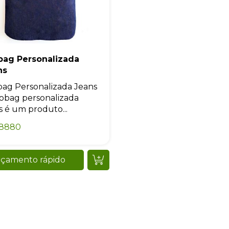
Sacola Ecológica
bag Personalizada
ns
online
ag Personalizada Jeans
obag personalizada
s é um produto...
18880
çamento rápido
+55