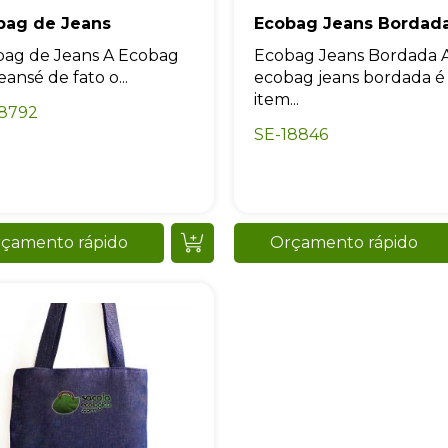
bag de Jeans
Ecobag Jeans Bordad
ag de Jeans A Ecobag
Ecobag Jeans Bordada 
eansé de fato o...
ecobag jeans bordada 
item...
18792
SE-18846
çamento rápido
Orçamento rápido