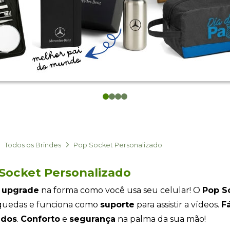
0
1
2
3
Todos os Brindes
Pop Socket Personalizado
Socket Personalizado
m
upgrade
na forma como você usa seu celular! O
Pop S
 quedas e funciona como
suporte
para assistir a vídeos.
Fá
idos
.
Conforto
e
segurança
na palma da sua mão!