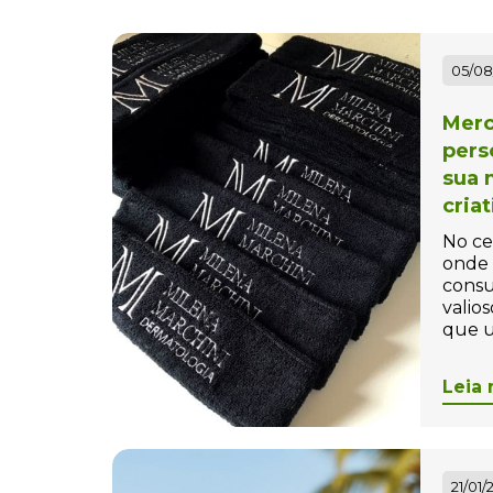
Bolas Personalizadas
Bolha de Sabão
05/08
personalizada
Merc
Bolinha Beach tennis
pers
Personalizada
sua 
Bolinha para Pet
cria
Personalizada
No ce
onde 
Bolinhas Anti-Stress
consu
Personalizada
valios
que u
Bolsa Térmica Personalizada
Leia 
Bolsas Personalizadas
Bolsas, Mochilas e Pastas
Bonés Personalizados
21/01/