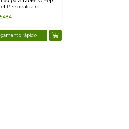
Led para Tablet O Pop
et Personalizado...
65484
Sacola Ecológica
çamento rápido
online
+55