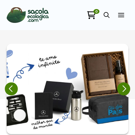
0
Sacola Ecológica
online
+55