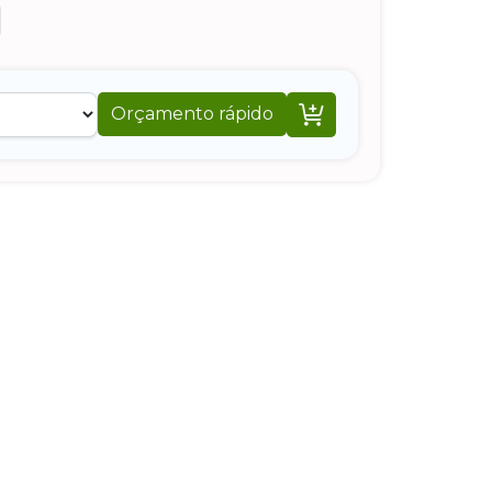

Orçamento rápido