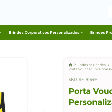
B
Brindes Corporativos Personalizados
Brindes Pr
Home
Todos os Brindes
Porta Voucher Envelope P
SKU: SE-91649
Porta Vou
Personali