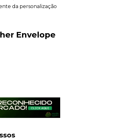
dente da personalização
her Envelope
Sacola Ecológica
online
ssos