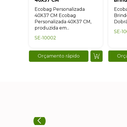
40X37 CM
Brin
Ecobag Personalizada
Ecoba
40X37 CM Ecobag
Brin
Personalizada 40X37 CM,
Dobrá
produzida em...
SE-1
SE-10002
Orçamento rápido
Orç