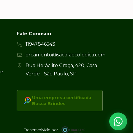
Fale Conosco
11947846543
orcamento@sacolaecologica.com
Rua Heráclito Graça, 420, Casa
 e
Verde - São Paulo, SP
Uma empresa certificada
Busca Brindes
Desenvolvido por