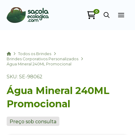
0
Sacola Ecológica
online
Home
Todos os Brindes
Brindes Corporativos Personalizados
Água Mineral 240ML Promocional
SKU: SE-98062
Água Mineral 240ML
Promocional
+55
Preço sob consulta