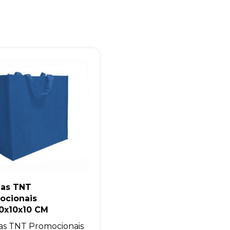
Eu concordo em receber comunicações.
A nossa empresa está comprometida a proteger e respeitar sua
privacidade, utilizaremos seus dados apenas para fins de
marketing. Você pode alterar suas preferências a qualquer
momento.
Iniciar conversa
las TNT
ocionais
0x10x10 CM
as TNT Promocionais