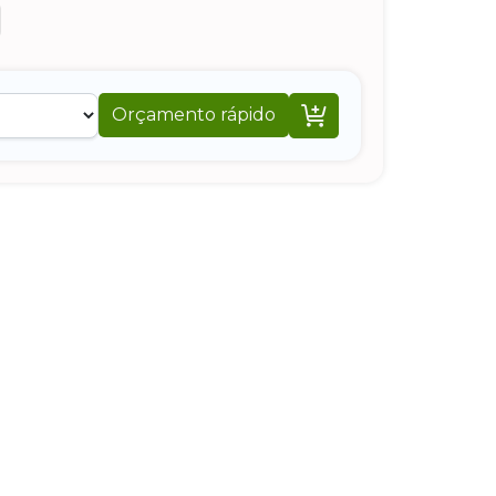

Orçamento rápido