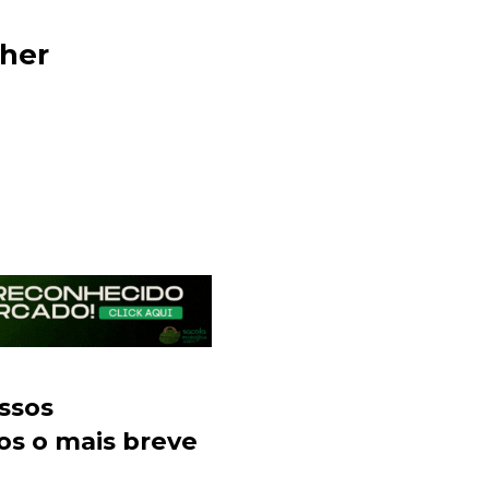
her
Sacola Ecológica
online
ssos
os o mais breve
+55