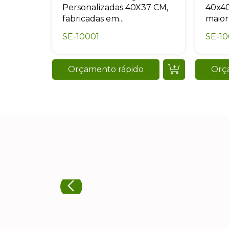
Personalizadas 40X37 CM,
40x40
fabricadas em...
maior
SE-10001
SE-10
Orçamento rápido
Orç