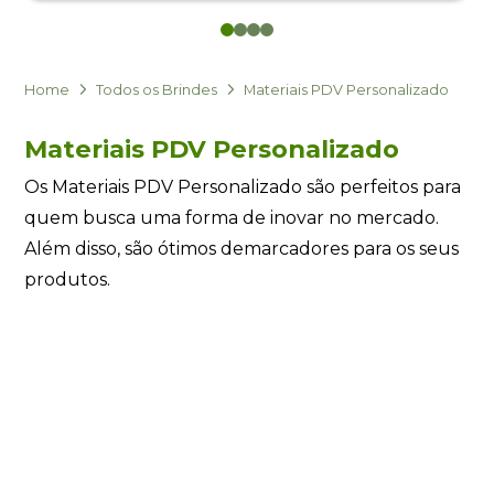
0
1
2
3
Eu concordo em receber comunicações.
A nossa empresa está comprometida a proteger e respeitar
sua privacidade, utilizaremos seus dados apenas para fins
Home
Todos os Brindes
Materiais PDV Personalizado
de marketing. Você pode alterar suas preferências a
qualquer momento.
Materiais PDV Personalizado
Os Materiais PDV Personalizado são perfeitos para
Iniciar conversa
quem busca uma forma de inovar no mercado.
Além disso, são ótimos demarcadores para os seus
produtos.