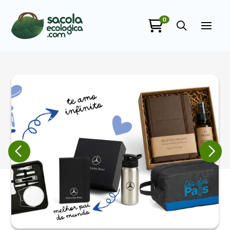
0
Sacola Ecológica
online
+55