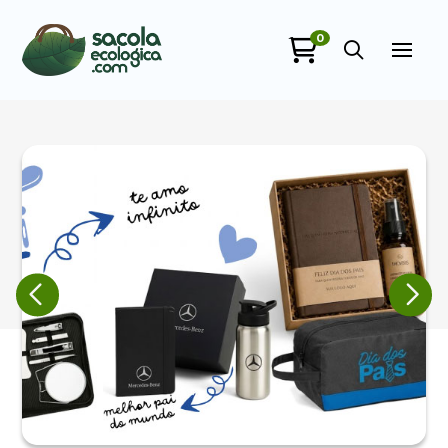
0
Sacola Ecológica
online
+55