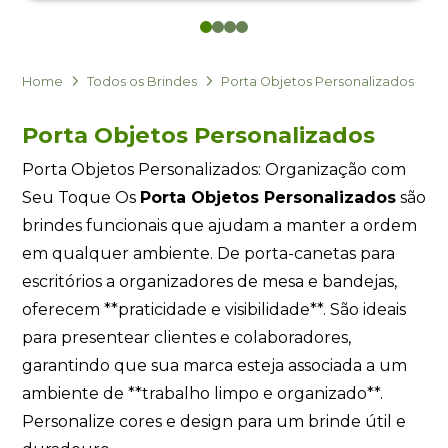
0
1
2
3
Eu concordo em receber comunicações.
A nossa empresa está comprometida a proteger e respeitar
sua privacidade, utilizaremos seus dados apenas para fins
Home
Todos os Brindes
Porta Objetos Personalizados
de marketing. Você pode alterar suas preferências a
qualquer momento.
Porta Objetos Personalizados
Porta Objetos Personalizados: Organização com
Iniciar conversa
Seu Toque Os
Porta Objetos Personalizados
são
brindes funcionais que ajudam a manter a ordem
em qualquer ambiente. De porta-canetas para
escritórios a organizadores de mesa e bandejas,
oferecem **praticidade e visibilidade**. São ideais
para presentear clientes e colaboradores,
garantindo que sua marca esteja associada a um
ambiente de **trabalho limpo e organizado**.
Personalize cores e design para um brinde útil e