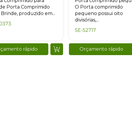
a Comprimido para
Porta comprimido peq
de Porta Comprimido
O Porta comprimido
 Brinde, produzido em...
pequeno possui oito
divisórias,...
10373
SE-52717
Sacola Ecológica
online
çamento rápido
Orçamento rápido
+55