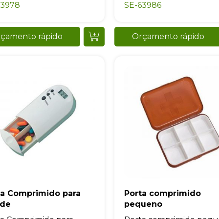
63978
SE-63986
çamento rápido
Orçamento rápido
ta Comprimido para
Porta comprimido
nde
pequeno