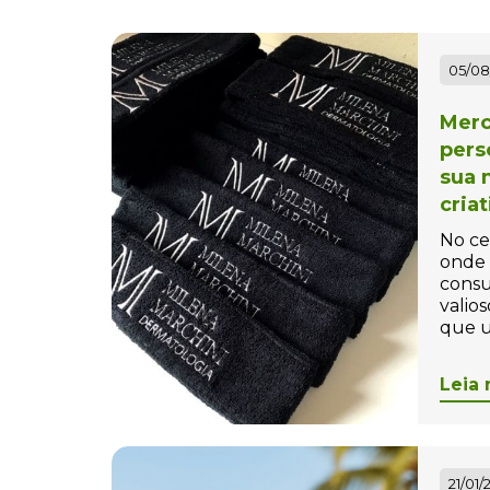
Bolas Personalizadas
Bolha de Sabão
05/08
personalizada
Merc
Bolinha Beach tennis
pers
Personalizada
sua 
Bolinha para Pet
cria
Personalizada
No ce
onde 
Bolinhas Anti-Stress
consu
Personalizada
valios
que u
Bolsa Térmica Personalizada
Leia 
Bolsas Personalizadas
Bolsas, Mochilas e Pastas
Bonés Personalizados
21/01/