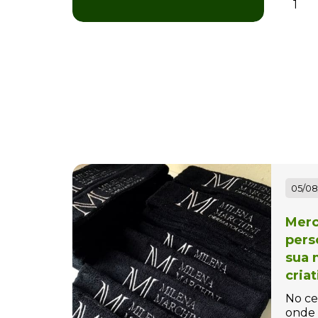
Bolas Personalizadas
1
Bolha de Sabão
personalizada
Bolinha Beach tennis
Personalizada
Bolinha para Pet
Personalizada
Bolinhas Anti-Stress
05/08
Personalizada
Merc
Bolsa Térmica Personalizada
pers
Bolsas Personalizadas
sua 
cria
Bolsas, Mochilas e Pastas
No ce
Bonés Personalizados
onde 