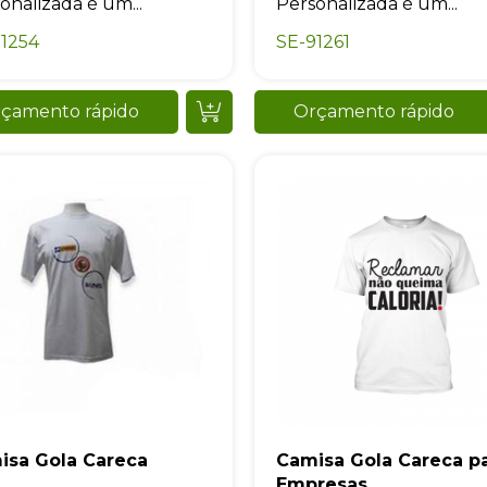
onalizada é um...
Personalizada é um...
1254
SE-91261
çamento rápido
Orçamento rápido
isa Gola Careca
Camisa Gola Careca p
Empresas