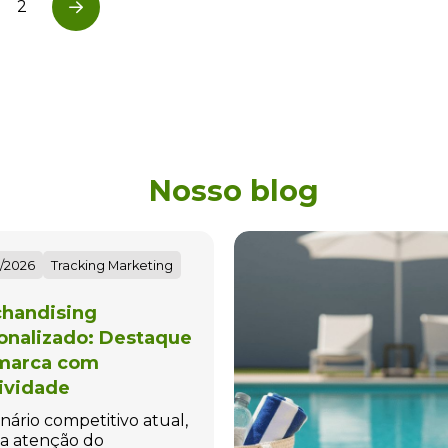
2
Next
Nosso blog
/2026
Tracking Marketing
handising
onalizado: Destaque
marca com
tividade
nário competitivo atual,
a atenção do