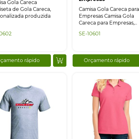
sa Gola Careca
seta de Gola Careca,
Camisa Gola Careca para
onalizada produzida
Empresas Camisa Gola
Careca para Empresas,...
10602
SE-10601
Sacola Ecológica
çamento rápido
Orçamento rápido
online