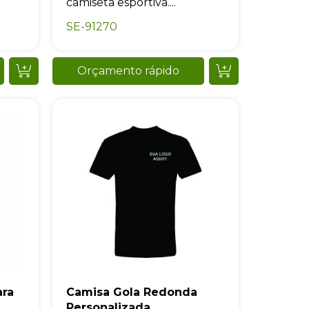
camiseta esportiva....
SE-91270
Orçamento rápido
ara
Camisa Gola Redonda
Personalizada