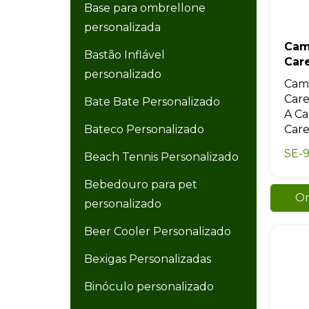
Base para ombrellone
personalizada
Cam
Bastão Inflável
Car
personalizado
Cami
Care
Bate Bate Personalizado
A Ca
Bateco Personalizado
Care
SE-9
Beach Tennis Personalizado
Bebedouro para pet
Or
personalizado
Beer Cooler Personalizado
Bexigas Personalizadas
Binóculo personalizado