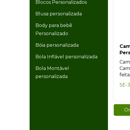
Blocos Personalizados
Blusa personalizada
Body para bebê
Personalizado
Bóia personalizada
Cam
Per
Bola Inflável personalizada
Cami
Bola Montável
Cami
feit
personalizada
SE-3
Bola Plástica personalizada
Bolacha de Chopp
Personalizada
Or
Bolacha personalizada