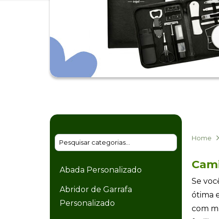
Home
Cami
Abada Personalizado
Se voc
Abridor de Garrafa
ótima e
Personalizado
com mu