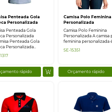
+55
isa Penteada Gola
Camisa Polo Feminina
eca Personalizada
Personalizada
sa Penteada Gola
Camisa Polo Feminina
Eu concordo em receber comunicações.
ca Personalizada
Personalizada A camisa 
misa Penteada Gola
feminina personalizada é.
A nossa empresa está comprometida a proteger e respeitar sua
privacidade, utilizaremos seus dados apenas para fins de
ca Personalizada...
marketing. Você pode alterar suas preferências a qualquer
SE-15351
momento.
1317
Iniciar conversa
çamento rápido
Orçamento rápido