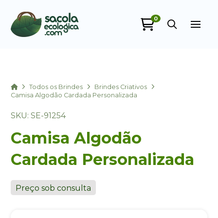
0
Sacola Ecológica
online
Home
Todos os Brindes
Brindes Criativos
Camisa Algodão Cardada Personalizada
SKU: SE-91254
Camisa Algodão
Cardada Personalizada
+55
Preço sob consulta