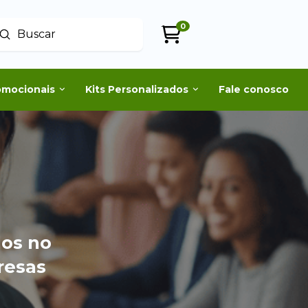
0
Enviar
uscar
omocionais
Kits Personalizados
Fale conosco
dos no
resas