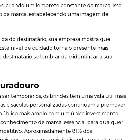
es, criando um lembrete constante da marca. Isso
+55
gio da marca, estabelecendo uma imagem de
ida do destinatário, sua empresa mostra que
Eu concordo em receber comunicações.
ste nível de cuidado torna o presente mais
A nossa empresa está comprometida a proteger e respeitar sua
 destinatário se lembrar da e identificar a sua
privacidade, utilizaremos seus dados apenas para fins de
marketing. Você pode alterar suas preferências a qualquer
momento.
duradouro
Iniciar conversa
er temporários, os brindes têm uma vida útil mais
cas e sacolas personalizadas continuam a promover
público mais amplo com um único investimento.
 reconhecimento de marca, essencial para qualquer
mpetitivo. Aproximadamente 81% dos
is por um ano ou mais, indicando uma alta taxa