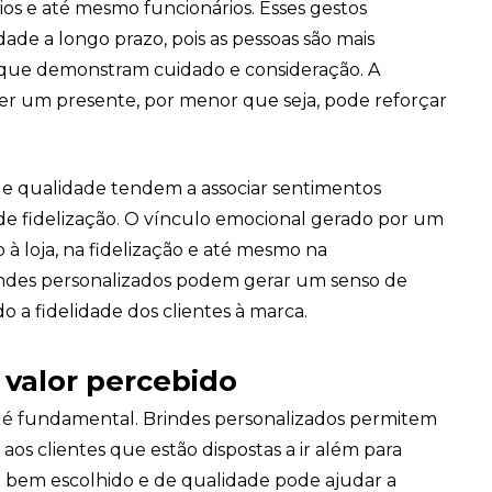
cios e até mesmo funcionários. Esses gestos
dade a longo prazo, pois as pessoas são mais
que demonstram cuidado e consideração. A
ber um presente, por menor que seja, pode reforçar
Sacola Ecológica
de qualidade tendem a associar sentimentos
de fidelização. O vínculo emocional gerado por um
online
 à loja, na fidelização e até mesmo na
ndes personalizados podem gerar um senso de
a fidelidade dos clientes à marca.
 valor percebido
o é fundamental. Brindes personalizados permitem
s clientes que estão dispostas a ir além para
 bem escolhido e de qualidade pode ajudar a