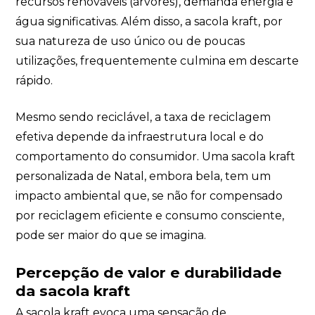
recursos renováveis (árvores), demanda energia e
online
água significativas. Além disso, a sacola kraft, por
sua natureza de uso único ou de poucas
utilizações, frequentemente culmina em descarte
rápido.
Mesmo sendo reciclável, a taxa de reciclagem
efetiva depende da infraestrutura local e do
comportamento do consumidor. Uma sacola kraft
+55
personalizada de Natal, embora bela, tem um
impacto ambiental que, se não for compensado
por reciclagem eficiente e consumo consciente,
pode ser maior do que se imagina.
Percepção de valor e durabilidade
Eu concordo em receber comunicações.
da sacola kraft
A nossa empresa está comprometida a proteger e respei
A sacola kraft evoca uma sensação de
sua privacidade, utilizaremos seus dados apenas para f