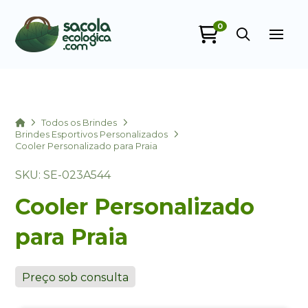
0
Sacola Ecológica
online
Home
Todos os Brindes
Brindes Esportivos Personalizados
Cooler Personalizado para Praia
SKU: SE-023A544
Cooler Personalizado
para Praia
+55
Preço sob consulta