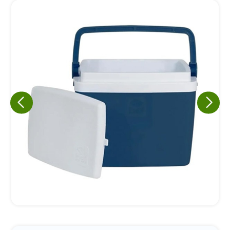
Eu concordo em receber comunicações.
A nossa empresa está comprometida a proteger e respeitar
sua privacidade, utilizaremos seus dados apenas para fins
de marketing. Você pode alterar suas preferências a
qualquer momento.
Iniciar conversa