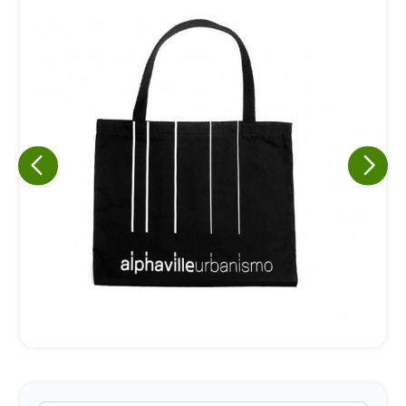
Eu concordo em receber comunicações.
A nossa empresa está comprometida a proteger e respeitar
sua privacidade, utilizaremos seus dados apenas para fins
de marketing. Você pode alterar suas preferências a
qualquer momento.
Iniciar conversa