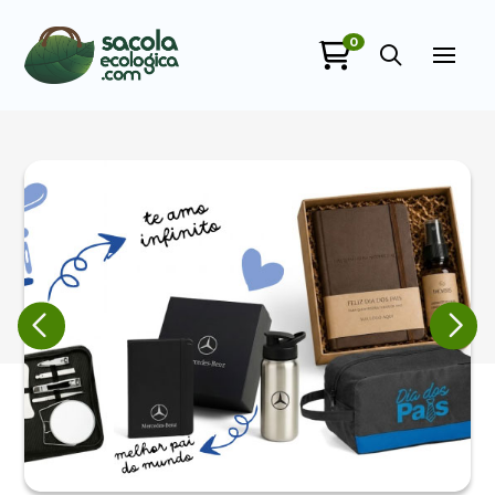
0
Sacola Ecológica
online
+55