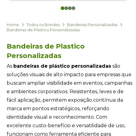
0
1
2
3
Eu concordo em receber comunicações.
A nossa empresa está comprometida a proteger e respeitar
sua privacidade, utilizaremos seus dados apenas para fins
Home
Todos os Brindes
Bandeiras Personalizadas
de marketing. Você pode alterar suas preferências a
Bandeiras de Plastico Personalizadas
qualquer momento.
Bandeiras de Plastico
Iniciar conversa
Personalizadas
As
bandeiras de plástico personalizadas
são
soluções visuais de alto impacto para empresas que
buscam ampliar visibilidade em eventos, campanhas
e ambientes corporativos. Resistentes, leves e de
fácil aplicação, permitem exposição contínua da
marca em pontos estratégicos, reforçando
identidade visual e reconhecimento. Com
excelente custo-benefício e versatilidade de uso,
funcionam como ferramenta eficiente para