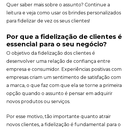
Quer saber mais sobre o assunto? Continue a
leitura e veja como usar os brindes personalizados
Eu concordo em receber comunicações.
para fidelizar de vez os seus clientes!
A nossa empresa está comprometida a proteger e respeitar
sua privacidade, utilizaremos seus dados apenas para fins
Por que a fidelização de clientes é
de marketing. Você pode alterar suas preferências a
qualquer momento.
essencial para o seu negócio?
O objetivo da fidelização dos clientes é
Iniciar conversa
desenvolver uma relação de confiança entre
empresa e consumidor. Experiências positivas com
empresas criam um sentimento de satisfação com
a marca, o que faz com que ela se torne a primeira
opção quando o assunto é pensar em adquirir
novos produtos ou serviços.
Por esse motivo, tão importante quanto atrair
novos clientes, a fidelização é fundamental para o