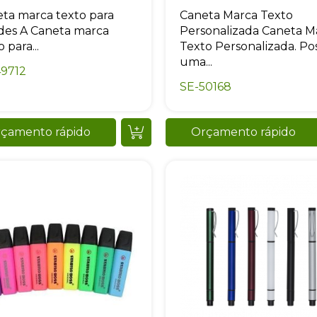
ta marca texto para
Caneta Marca Texto
des A Caneta marca
Personalizada Caneta M
 para...
Texto Personalizada. Po
uma...
49712
Eu concordo em receber comunicações.
SE-50168
A nossa empresa está comprometida a proteger e respeitar sua
privacidade, utilizaremos seus dados apenas para fins de
marketing. Você pode alterar suas preferências a qualquer
çamento rápido
Orçamento rápido
momento.
Iniciar conversa