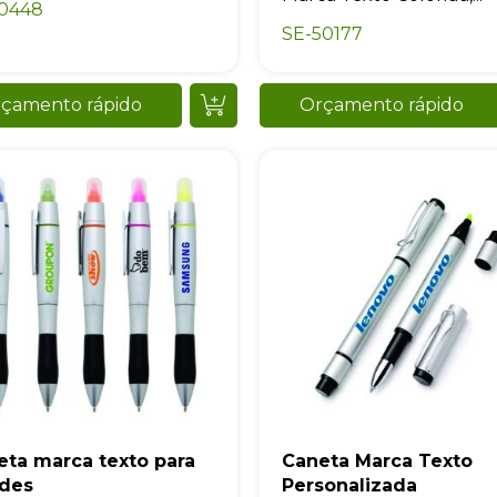
10448
SE-50177
çamento rápido
Orçamento rápido
Sacola Ecológica
online
eta marca texto para
Caneta Marca Texto
ndes
Personalizada
+55