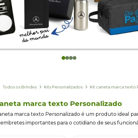
0
1
2
3
Todos os Brindes
Kits Personalizados
Kit caneta marca texto
caneta marca texto Personalizado
caneta marca texto Personalizado é um produto ideal p
 lembretes importantes para o cotidiano de seus funcioná