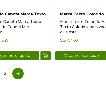
 de Caneta Marca Texto
Marca Texto Colorido
de Caneta Marca Texto
Marca Texto Colorido M
t de Caneta Marca
Texto Colorido, para voc
...
que está...
1349
SE-10440
çamento rápido
Orçamento rápido
2
Next