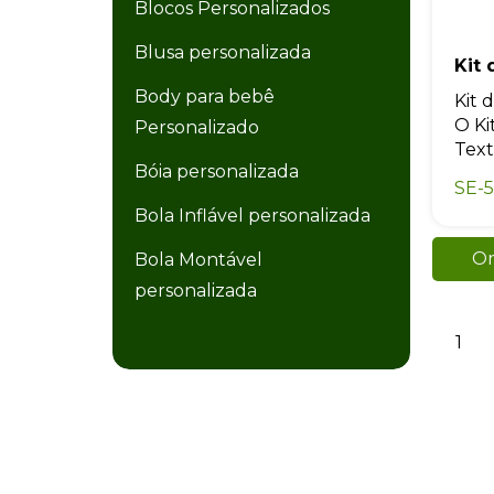
Blocos Personalizados
Blusa personalizada
Kit
Body para bebê
Kit 
O Ki
Personalizado
Texto
Bóia personalizada
SE-5
Bola Inflável personalizada
Or
Bola Montável
personalizada
Bola Plástica personalizada
1
Bolacha de Chopp
Personalizada
Bolacha personalizada