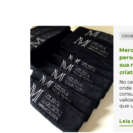
Bolas Personalizadas
Bolha de Sabão
personalizada
Bolinha Beach tennis
05/08
Personalizada
Merc
Bolinha para Pet
pers
Personalizada
sua 
cria
Bolinhas Anti-Stress
Personalizada
No ce
onde 
Bolsa Térmica Personalizada
consu
valios
Bolsas Personalizadas
que u
Bolsas, Mochilas e Pastas
Leia 
Bonés Personalizados