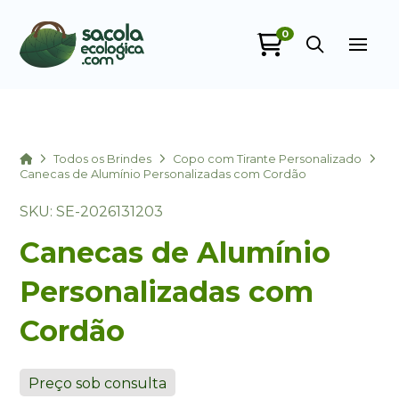
0
Sacola Ecológica
online
Home
Todos os Brindes
Copo com Tirante Personalizado
Canecas de Alumínio Personalizadas com Cordão
SKU: SE-2026131203
Canecas de Alumínio
Personalizadas com
Cordão
+55
Preço sob consulta