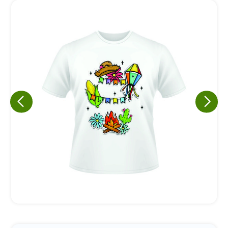
Eu concordo em receber comunicações.
A nossa empresa está comprometida a proteger e respeitar
sua privacidade, utilizaremos seus dados apenas para fins
de marketing. Você pode alterar suas preferências a
qualquer momento.
Iniciar conversa