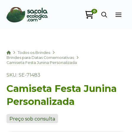
0
Sacola Ecológica
online
Home
Todos os Brindes
Brindes para Datas Comemorativas
Camiseta Festa Junina Personalizada
SKU: SE-71483
Camiseta Festa Junina
Personalizada
+55
Preço sob consulta