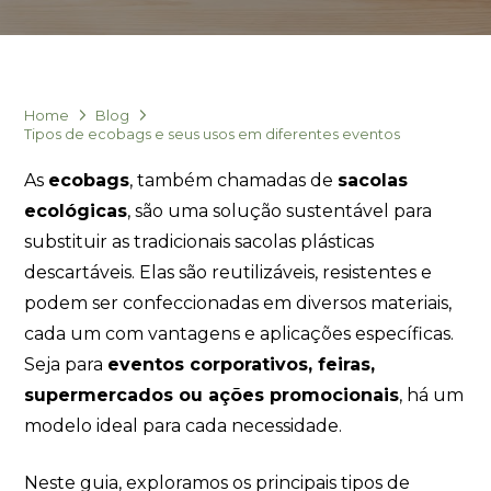
Eu concordo em receber comunicações.
A nossa empresa está comprometida a proteger e respeitar
sua privacidade, utilizaremos seus dados apenas para fins
de marketing. Você pode alterar suas preferências a
Home
Blog
qualquer momento.
Tipos de ecobags e seus usos em diferentes eventos
As
ecobags
, também chamadas de
sacolas
Iniciar conversa
ecológicas
, são uma solução sustentável para
substituir as tradicionais sacolas plásticas
descartáveis. Elas são reutilizáveis, resistentes e
podem ser confeccionadas em diversos materiais,
cada um com vantagens e aplicações específicas.
Seja para
eventos corporativos, feiras,
supermercados ou ações promocionais
, há um
modelo ideal para cada necessidade.
Neste guia, exploramos os principais tipos de