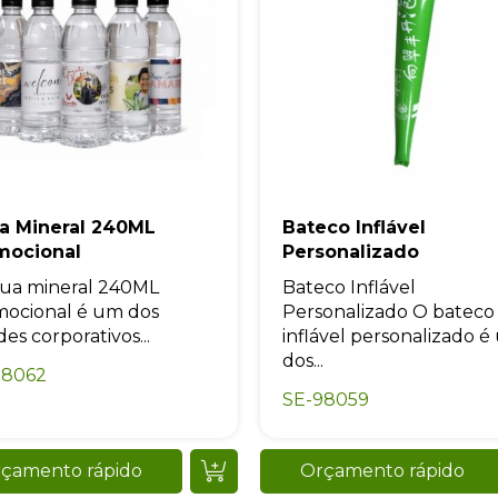
a Mineral 240ML
Bateco Inflável
mocional
Personalizado
ua mineral 240ML
Bateco Inflável
ocional é um dos
Personalizado O bateco
des corporativos...
inflável personalizado 
dos...
98062
SE-98059
çamento rápido
Orçamento rápido