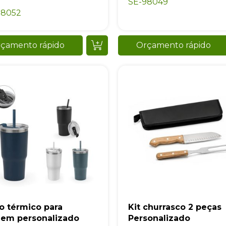
SE-98049
98052
çamento rápido
Orçamento rápido
Sacola Ecológica
online
o térmico para
Kit churrasco 2 peças
gem personalizado
Personalizado