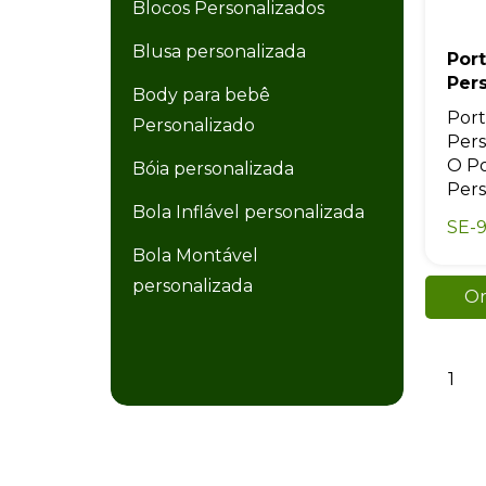
Blocos Personalizados
Blusa personalizada
Por
Per
Body para bebê
Por
Personalizado
Pers
O P
Bóia personalizada
Pers
Bola Inflável personalizada
SE-9
Bola Montável
personalizada
Or
Bola Plástica personalizada
Bolacha de Chopp
1
Personalizada
Bolacha personalizada