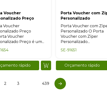
ta Voucher
Porta Voucher com Zí
sonalizado Preço
Personalizado
ta Voucher
Porta Voucher com Zíp
onalizado Preço
Personalizado O Porta
orta Voucher
Voucher com Zíper
onalizado Preço é um...
Personalizado...
1654
SE-91651
çamento rápido
Orçamento rápido
2
3
…
439
Next