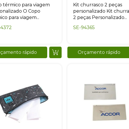
+55
 térmico para viagem
Kit churrasco 2 peças
onalizado O Copo
personalizado Kit churr
ico para viagem...
2 peças Personalizado...
94372
SE-94365
Eu concordo em receber comunicações.
A nossa empresa está comprometida a proteger e respeitar sua
privacidade, utilizaremos seus dados apenas para fins de
çamento rápido
Orçamento rápido
marketing. Você pode alterar suas preferências a qualquer
momento.
Iniciar conversa