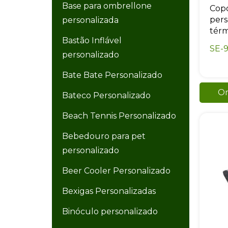
Base para ombrellone
Copo
pers
personalizada
térm
Bastão Inflável
SE-
personalizado
Bate Bate Personalizado
Or
Bateco Personalizado
Beach Tennis Personalizado
Bebedouro para pet
personalizado
Beer Cooler Personalizado
Bexigas Personalizadas
Binóculo personalizado