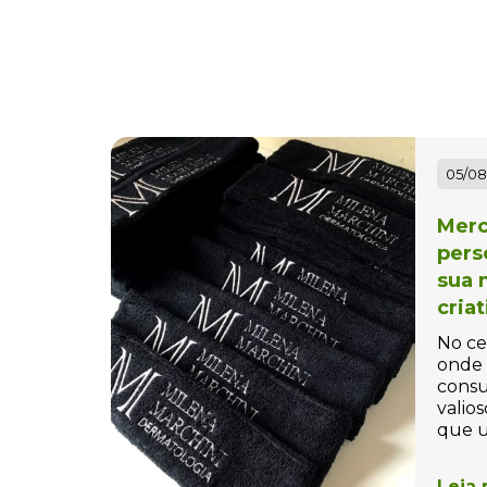
Bolas Personalizadas
Bolha de Sabão
personalizada
Bolinha Beach tennis
Personalizada
05/08
Bolinha para Pet
Merc
Personalizada
pers
Bolinhas Anti-Stress
sua 
Personalizada
cria
Bolsa Térmica Personalizada
No ce
onde 
Bolsas Personalizadas
consu
valios
Bolsas, Mochilas e Pastas
que u
Bonés Personalizados
Leia 