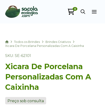
0
Sacola Ecológica
online
Home
Todos os Brindes
Brindes Criativos
Xicara De Porcelana Personalizadas Com A Caixinha
SKU: SE-62101
Xicara De Porcelana
Personalizadas Com A
Caixinha
+55
Preço sob consulta