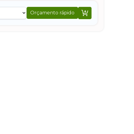

Orçamento rápido