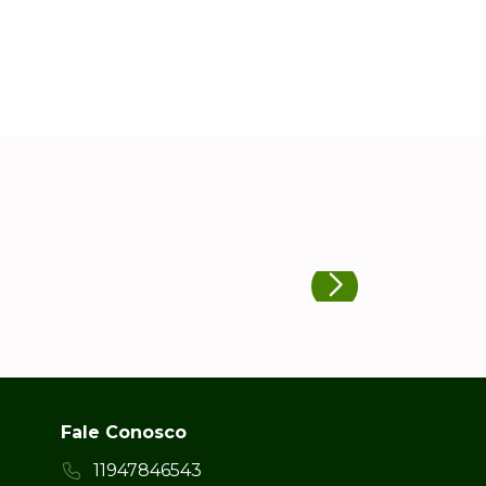
Fale Conosco
11947846543