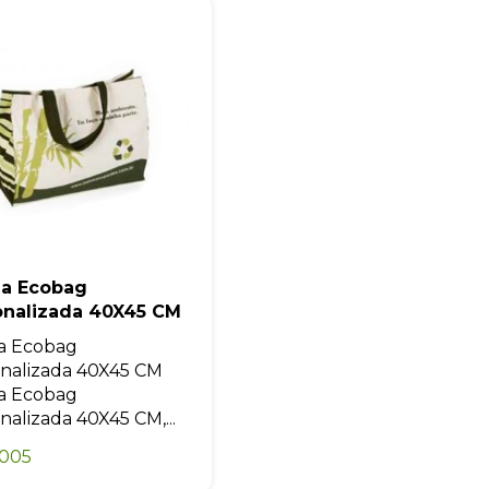
Eu concordo em receber comunicações.
A nossa empresa está comprometida a proteger e respeitar sua
privacidade, utilizaremos seus dados apenas para fins de
marketing. Você pode alterar suas preferências a qualquer
momento.
Iniciar conversa
la Ecobag
onalizada 40X45 CM
a Ecobag
nalizada 40X45 CM
a Ecobag
nalizada 40X45 CM,...
0005