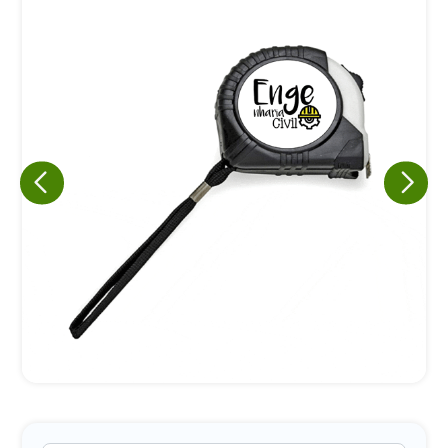
Eu concordo em receber comunicações.
A nossa empresa está comprometida a proteger e respeitar
sua privacidade, utilizaremos seus dados apenas para fins
de marketing. Você pode alterar suas preferências a
qualquer momento.
Iniciar conversa