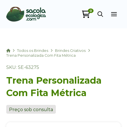
0
Sacola Ecológica
online
Home
Todos os Brindes
Brindes Criativos
Trena Personalizada Com Fita Métrica
SKU: SE-63275
Trena Personalizada
Com Fita Métrica
+55
Preço sob consulta