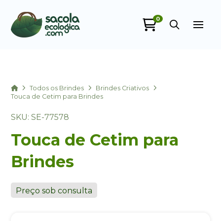
0
Sacola Ecológica
online
Home
Todos os Brindes
Brindes Criativos
Touca de Cetim para Brindes
SKU: SE-77578
Touca de Cetim para
Brindes
+55
Preço sob consulta