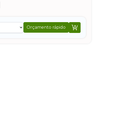

Orçamento rápido