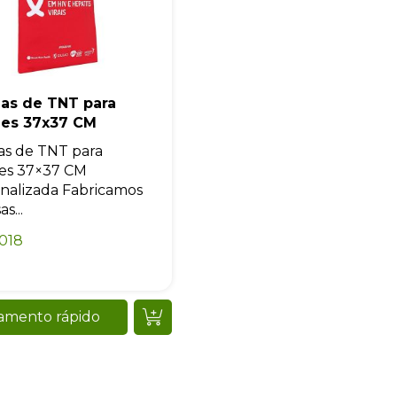
las de TNT para
des 37x37 CM
as de TNT para
es 37×37 CM
nalizada Fabricamos
s...
018
amento rápido