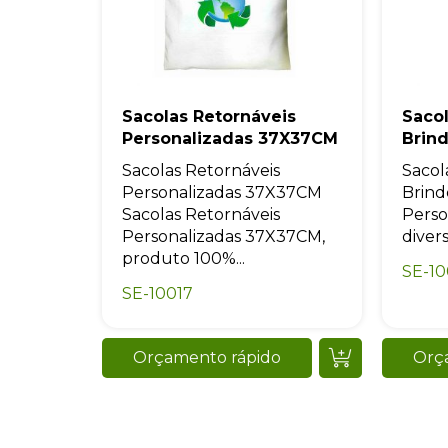
Sacolas Retornáveis
Saco
Personalizadas 37X37CM
Brin
Sacolas Retornáveis
Sacol
Personalizadas 37X37CM
Brind
Sacolas Retornáveis
Perso
Personalizadas 37X37CM,
diversa
produto 100%...
SE-10
SE-10017
Orçamento rápido
Orç