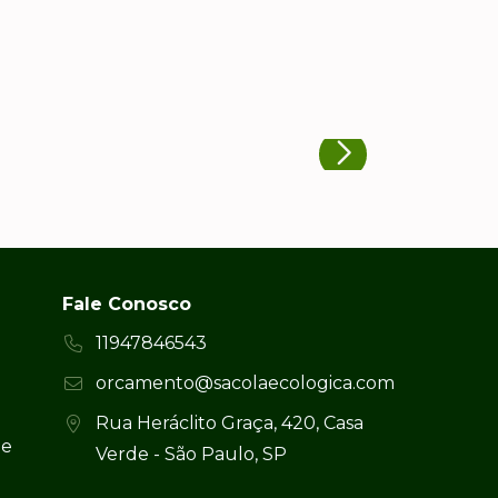
Fale Conosco
11947846543
orcamento@sacolaecologica.com
Rua Heráclito Graça, 420, Casa
 e
Verde - São Paulo, SP