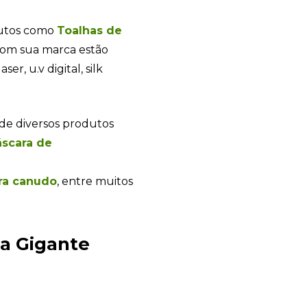
dutos como
Toalhas de
com sua marca estão
er, u.v digital, silk
de diversos produtos
scara de
ra canudo
, entre muitos
Sacola Ecológica
online
ia Gigante