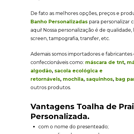
De fato as melhores opções, preços e pro
Banho Personalizadas
para personalizar 
aqui! Nossa personalização é de qualidade, las
screen, tampografia, transfer, etc.
Ademais somos importadores e fabricantes 
confeccionáveis como:
máscara de tnt
,
má
algodão
,
sacola ecológica e
retornáveis
,
mochila
,
saquinhos
,
bag pa
outros produtos.
Vantagens Toalha de Pra
Personalizada.
com o nome do presenteado;