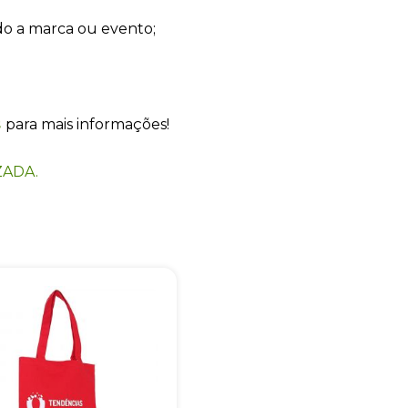
do a marca ou evento;
s
para mais informações!
+55
ZADA.
Eu concordo em receber comunicações.
A nossa empresa está comprometida a proteger e respeitar sua
privacidade, utilizaremos seus dados apenas para fins de
marketing. Você pode alterar suas preferências a qualquer
momento.
Iniciar conversa