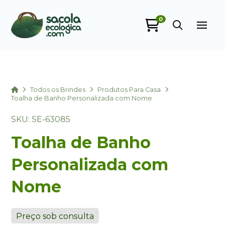
0
Sacola Ecológica
online
Home
Todos os Brindes
Produtos Para Casa
Toalha de Banho Personalizada com Nome
SKU: SE-63085
Toalha de Banho
Personalizada com
Nome
+55
Preço sob consulta