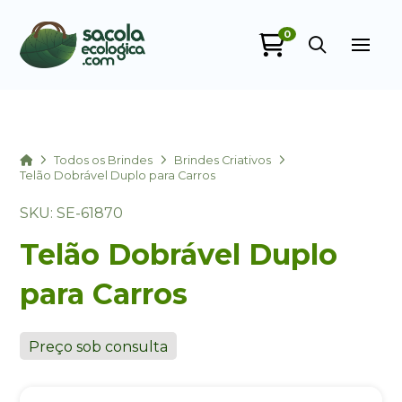
0
Sacola Ecológica
online
Home
Todos os Brindes
Brindes Criativos
Telão Dobrável Duplo para Carros
SKU: SE-61870
Telão Dobrável Duplo
para Carros
+55
Preço sob consulta