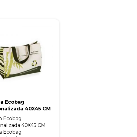
+55
Eu concordo em receber comunicações.
A nossa empresa está comprometida a proteger e respeitar sua
privacidade, utilizaremos seus dados apenas para fins de
marketing. Você pode alterar suas preferências a qualquer
momento.
la Ecobag
onalizada 40X45 CM
Iniciar conversa
a Ecobag
nalizada 40X45 CM
a Ecobag