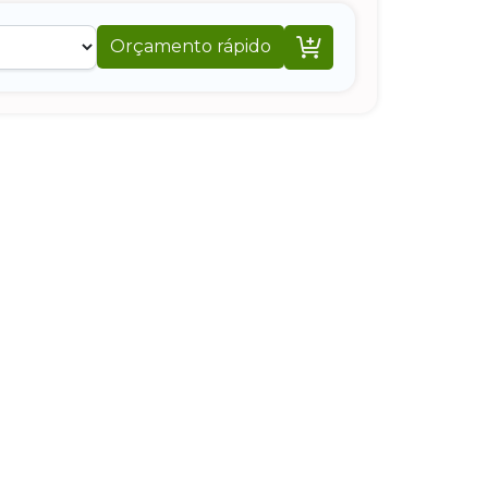

Orçamento rápido