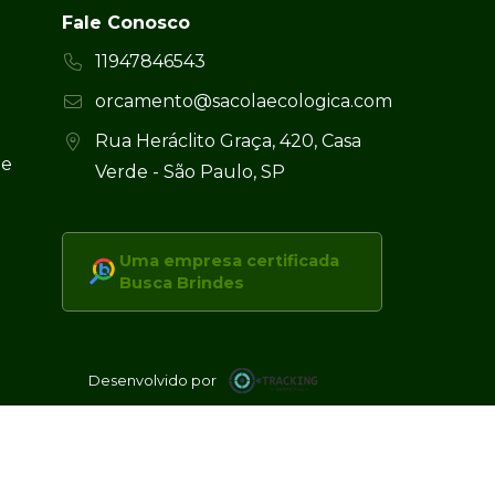
Fale Conosco
11947846543
orcamento@sacolaecologica.com
Rua Heráclito Graça, 420, Casa
 e
Verde - São Paulo, SP
Uma empresa certificada
Busca Brindes
Desenvolvido por