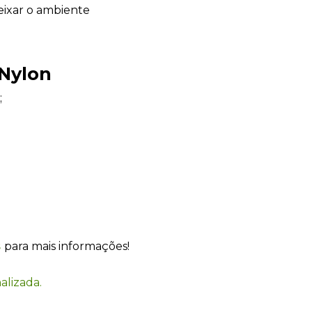
eixar o ambiente
Nylon
;
Sacola Ecológica
online
s
para mais informações!
alizada.