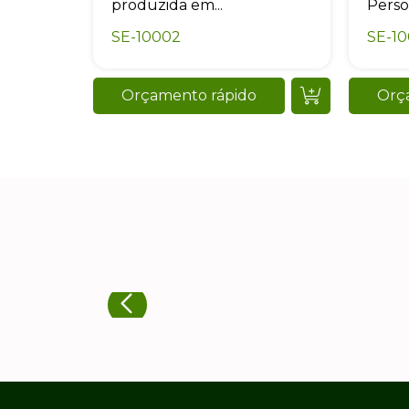
produzida em...
Perso
SE-10002
SE-1
Orçamento rápido
Orç