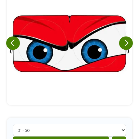
Eu concordo em receber comunicações.
A nossa empresa está comprometida a proteger e respeitar
sua privacidade, utilizaremos seus dados apenas para fins
de marketing. Você pode alterar suas preferências a
qualquer momento.
Iniciar conversa