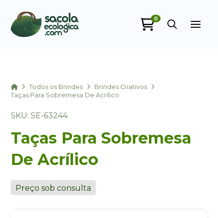
0
Sacola Ecológica
online
Home
Todos os Brindes
Brindes Criativos
Taças Para Sobremesa De Acrílico
SKU: SE-63244
Taças Para Sobremesa
De Acrílico
+55
Preço sob consulta