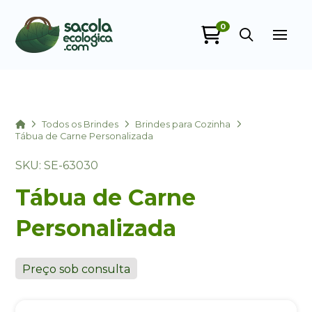
0
Sacola Ecológica
online
Home
Todos os Brindes
Brindes para Cozinha
Tábua de Carne Personalizada
SKU: SE-63030
Tábua de Carne
Personalizada
+55
Preço sob consulta