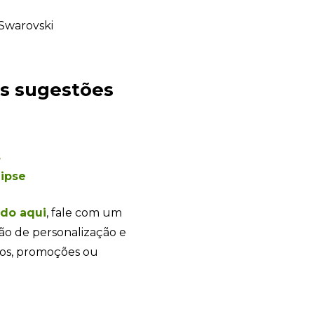
es sugestões
s
+55
lipse
ndo aqui
, fale com um
ão de personalização e
Eu concordo em receber comunicações.
tos, promoções ou
A nossa empresa está comprometida a proteger e respeitar sua
privacidade, utilizaremos seus dados apenas para fins de
marketing. Você pode alterar suas preferências a qualquer
momento.