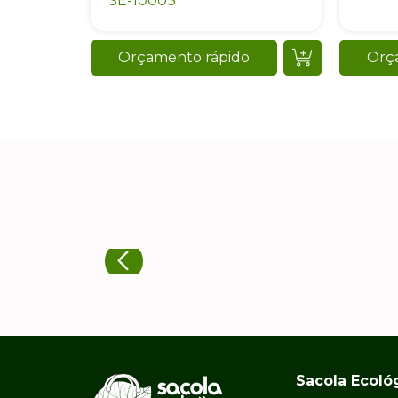
SE-10003
Orçamento rápido
Orç
Sacola Ecoló