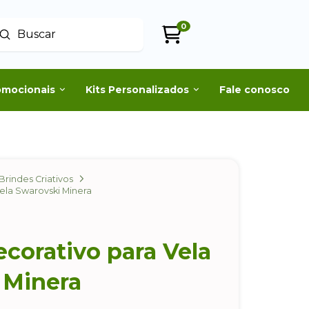
0
Enviar
uscar
omocionais
Kits Personalizados
Fale conosco
Brindes Criativos
ela Swarovski Minera
corativo para Vela
 Minera