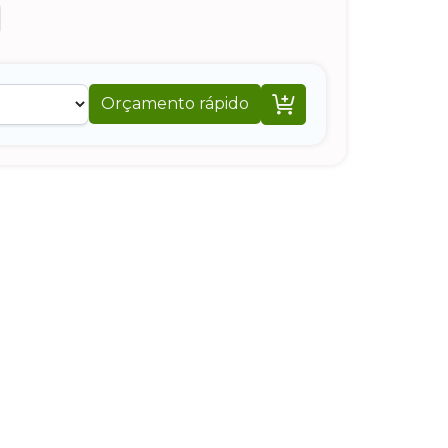

Orçamento rápido