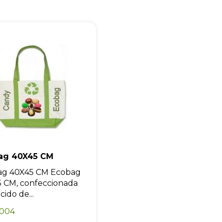
Iniciar conversa
ag 40X45 CM
ag 40X45 CM Ecobag
 CM, confeccionada
ido de...
0004