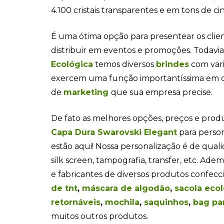
4.100 cristais transparentes e em tons de cin
É uma ótima opção para presentear os clie
distribuir em eventos e promoções. Todavi
Ecológica
temos diversos
brindes
com var
exercem uma função importantíssima em
de
marketing
que sua empresa precise.
De fato as melhores opções, preços e pro
Capa Dura Swarovski Elegant
para perso
estão aqui! Nossa personalização é de qualida
silk screen, tampografia, transfer, etc. Ad
e fabricantes de diversos produtos confecc
de tnt
,
máscara de algodão
,
sacola ecol
retornáveis
,
mochila
,
saquinhos
,
bag pa
muitos outros produtos.