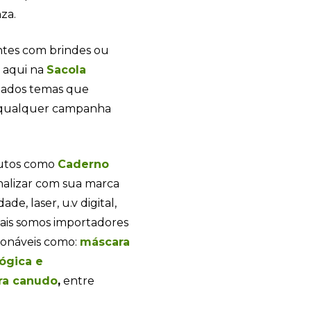
za.
ntes com brindes ou
a aqui na
Sacola
iados temas que
 qualquer campanha
dutos como
Caderno
nalizar com sua marca
de, laser, u.v digital,
emais somos importadores
ionáveis como:
máscara
Sacola Ecológica
ógica e
ra canudo
,
entre
online