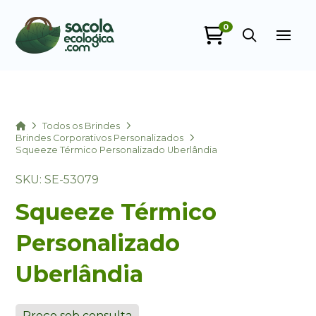
0
Sacola Ecológica
online
Home
Todos os Brindes
Brindes Corporativos Personalizados
Squeeze Térmico Personalizado Uberlândia
SKU: SE-53079
Squeeze Térmico
Personalizado
+55
Uberlândia
Preço sob consulta