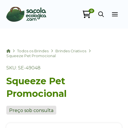
0
Sacola Ecológica
online
Home
Todos os Brindes
Brindes Criativos
Squeeze Pet Promocional
SKU: SE-49048
Squeeze Pet
Promocional
+55
Preço sob consulta