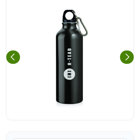
Eu concordo em receber comunicações.
A nossa empresa está comprometida a proteger e respeitar
sua privacidade, utilizaremos seus dados apenas para fins
de marketing. Você pode alterar suas preferências a
qualquer momento.
Iniciar conversa