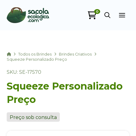
0
Sacola Ecológica
online
Home
Todos os Brindes
Brindes Criativos
Squeeze Personalizado Preço
SKU: SE-17570
Squeeze Personalizado
Preço
+55
Preço sob consulta