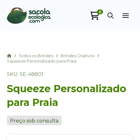
0
Sacola Ecológica
online
Home
Todos os Brindes
Brindes Criativos
Squeeze Personalizado para Praia
SKU: SE-48801
Squeeze Personalizado
para Praia
+55
Preço sob consulta