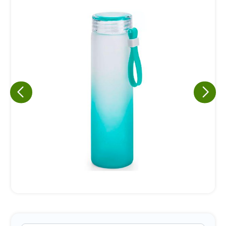
Eu concordo em receber comunicações.
A nossa empresa está comprometida a proteger e respeitar
sua privacidade, utilizaremos seus dados apenas para fins
de marketing. Você pode alterar suas preferências a
qualquer momento.
Iniciar conversa