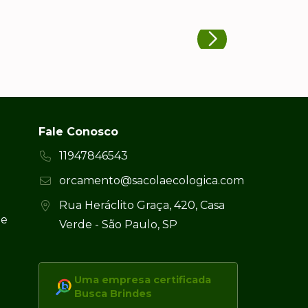
Fale Conosco
11947846543
orcamento@sacolaecologica.com
Rua Heráclito Graça, 420, Casa
 e
Verde - São Paulo, SP
Uma empresa certificada
Busca Brindes