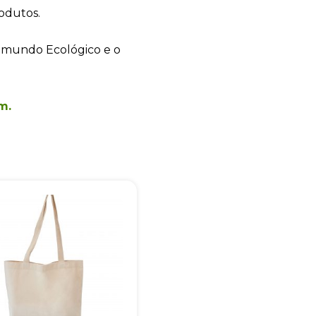
odutos.
+55
 mundo Ecológico e o
m.
Eu concordo em receber comunicações.
A nossa empresa está comprometida a proteger e respeitar sua
privacidade, utilizaremos seus dados apenas para fins de
marketing. Você pode alterar suas preferências a qualquer
momento.
Iniciar conversa