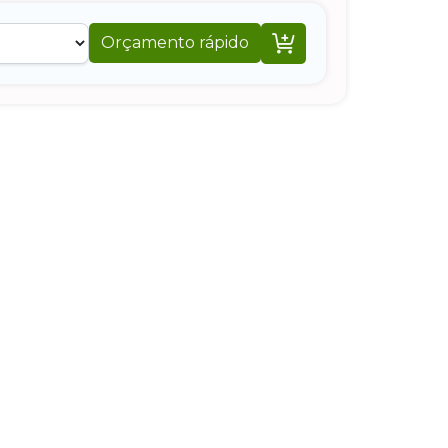

Orçamento rápido