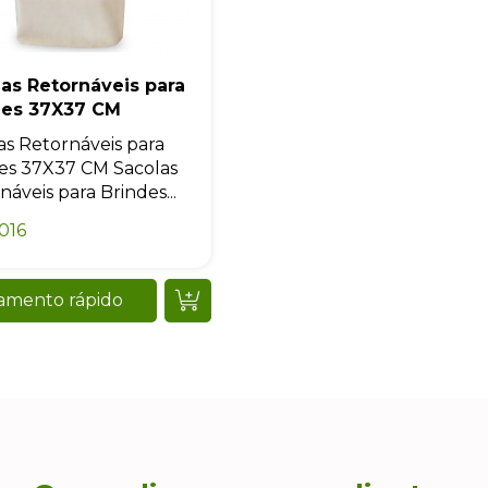
as Retornáveis para
des 37X37 CM
as Retornáveis para
es 37X37 CM Sacolas
náveis para Brindes...
016
amento rápido