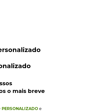
ersonalizado
Sacola Ecológica
online
onalizado
ssos
os o mais breve
O PERSONALIZADO
e