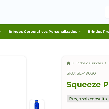
B
Brindes Corporativos Personalizados
Brindes Pr
Home
Todos os Brindes
SKU: SE-49030
Squeeze P
Preço sob consulta