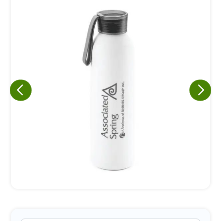
Eu concordo em receber comunicações.
A nossa empresa está comprometida a proteger e respeitar
sua privacidade, utilizaremos seus dados apenas para fins
de marketing. Você pode alterar suas preferências a
qualquer momento.
Iniciar conversa