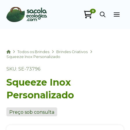
0
Sacola Ecológica
online
Home
Todos os Brindes
Brindes Criativos
Squeeze Inox Personalizado
SKU: SE-73796
Squeeze Inox
Personalizado
+55
Preço sob consulta