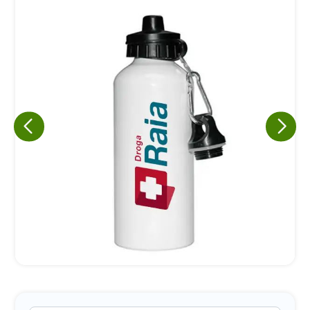
Eu concordo em receber comunicações.
A nossa empresa está comprometida a proteger e respeitar
sua privacidade, utilizaremos seus dados apenas para fins
de marketing. Você pode alterar suas preferências a
qualquer momento.
Iniciar conversa