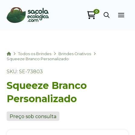
0
Sacola Ecológica
online
Home
Todos os Brindes
Brindes Criativos
Squeeze Branco Personalizado
SKU: SE-73803
Squeeze Branco
Personalizado
+55
Preço sob consulta