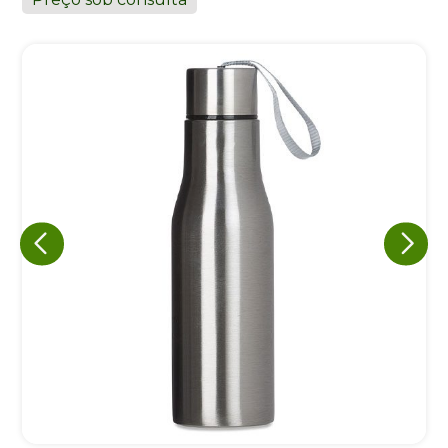
Eu concordo em receber comunicações.
A nossa empresa está comprometida a proteger e respeitar
sua privacidade, utilizaremos seus dados apenas para fins
de marketing. Você pode alterar suas preferências a
qualquer momento.
Iniciar conversa