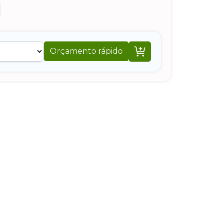

Orçamento rápido