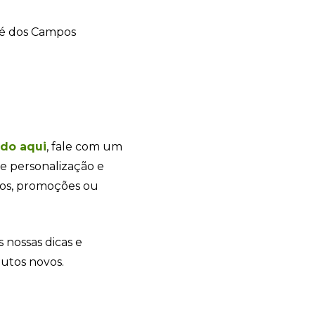
Sacola Ecológica
online
ndo
aqui
, fale com um
e personalização e
tos, promoções ou
s nossas dicas e
dutos novos.
+55