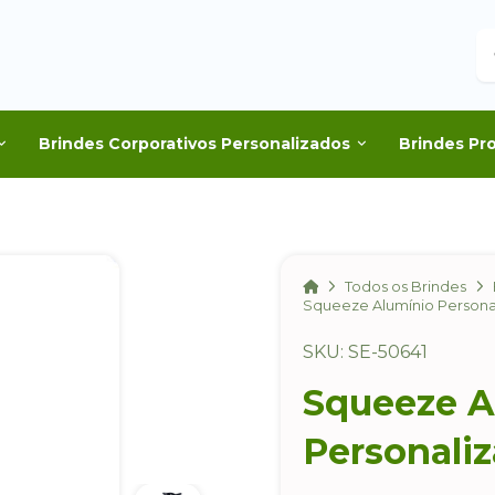
B
Brindes Corporativos Personalizados
Brindes Pr
Home
Todos os Brindes
Squeeze Alumínio Persona
SKU: SE-50641
Squeeze A
Personali