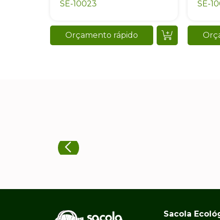
SE-10023
SE-1
Orçamento rápido
Orç
Sacola Ecoló