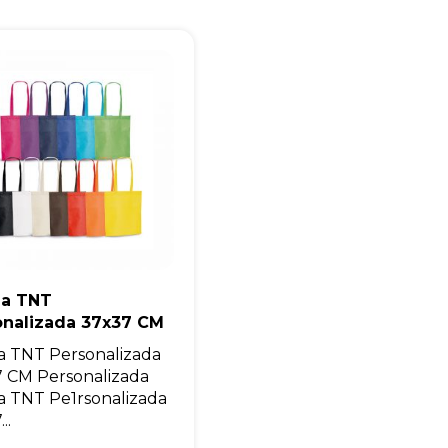
Eu concordo em receber comunicações.
A nossa empresa está comprometida a proteger e respeitar sua
privacidade, utilizaremos seus dados apenas para fins de
marketing. Você pode alterar suas preferências a qualquer
momento.
Iniciar conversa
la TNT
onalizada 37x37 CM
a TNT Personalizada
 CM Personalizada
a TNT Pe1rsonalizada
..