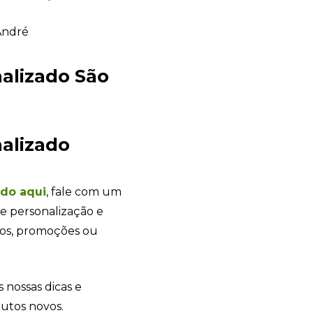
alizado São
Sacola Ecológica
online
alizado
ndo
aqui
, fale com um
e personalização e
tos, promoções ou
s nossas dicas e
+55
dutos novos.