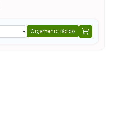

Orçamento rápido