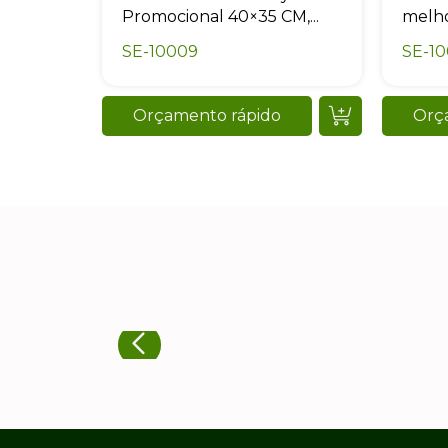
Promocional 40×35 CM,...
melho
SE-10009
SE-10
Orçamento rápido
Orç