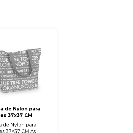
Eu concordo em receber comunicações.
A nossa empresa está comprometida a proteger e respeitar sua
privacidade, utilizaremos seus dados apenas para fins de
marketing. Você pode alterar suas preferências a qualquer
momento.
Iniciar conversa
a de Nylon para
des 37x37 CM
a de Nylon para
es 37×37 CM As